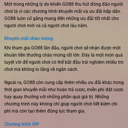
Một trong những lý do khiến GO88 thu hút đông đảo người
chơi là vì các chương trình khuyến mãi và ưu đãi hấp dẫn.
GO88 luôn cố gắng mang đến những ưu đãi tốt nhất cho
người chơi mới và cả người chơi lâu năm.
Khuyến mãi chào mừng
Khi tham gia GO88 lần đầu, người chơi sẽ nhận được một
khoản tiền thưởng chào mừng rất lớn. Đây là một món quà
tuyệt vời để người chơi có thể bắt đầu trải nghiệm nhiều trò
chơi mà không lo lắng về ngân sách.
Ngoài ra, GO88 còn cung cấp thêm nhiều ưu đãi khác trong
thời gian khuyến mãi như hoàn trả cược, miễn phí đặt cược
hay quay thưởng với những phần quà giá trị. Những
chương trình này không chỉ giúp người chơi tiết kiệm chi
phí mà còn tạo thêm động lực tham gia.
Chương trình VIP