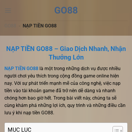
Chuyển
GO88
đến
nội
dung
GO88
-
NẠP TIỀN GO88
NẠP TIỀN GO88 – Giao Dịch Nhanh, Nhận
Thưởng Lớn
NẠP TIỀN GO88
là một trong những dịch vụ được nhiều
người chơi yêu thích trong cộng đồng game online hiện
nay. Với sự phát triển mạnh mẽ của công nghệ, việc nạp
tiền vào tài khoản game đã trở nên dễ dàng và nhanh
chóng hơn bao giờ hết. Trong bài viết này, chúng ta sẽ
cùng khám phá những lợi ích, quy trình và những điều cần
lưu ý khi nạp tiền GO88.
MỤC LỤC