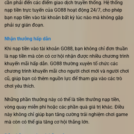
cần phải đến các điểm giao dịch truyền thống. Hệ thống
nạp tiền trực tuyến của GO88 hoạt động 24/7, cho phép
bạn nạp tiền vào tài khoản bất kỳ lúc nào mà không gặp
phải sự gián đoạn.
Nhận thưởng hấp dẫn
Khi nạp tiền vào tài khoản GO88, bạn không chỉ đơn thuần
là nạp tiền mà còn có cơ hội nhận được nhiều chương trình
khuyến mãi hấp dẫn. GO88 thường xuyên tổ chức các
chương trình khuyến mãi cho người chơi mới và người chơi
cũ, giúp bạn có thêm nguồn lực để tham gia vào các trò
chơi yêu thích.
Những phần thưởng này có thể là tiền thưởng nạp tiền,
vòng quay miễn phí hoặc các phần quà giá trị khác. Điều
này không chỉ giúp bạn tăng cường trải nghiệm chơi game
mà còn có thể gia tăng cơ hội thắng lớn.