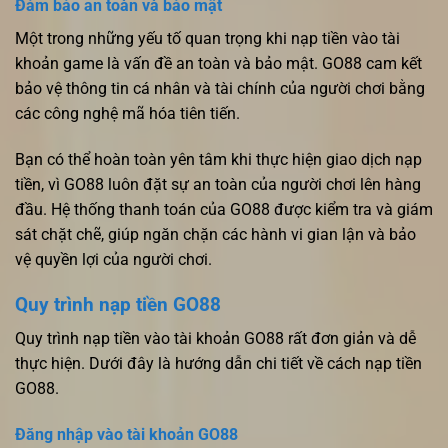
Đảm bảo an toàn và bảo mật
Một trong những yếu tố quan trọng khi nạp tiền vào tài
khoản game là vấn đề an toàn và bảo mật. GO88 cam kết
bảo vệ thông tin cá nhân và tài chính của người chơi bằng
các công nghệ mã hóa tiên tiến.
Bạn có thể hoàn toàn yên tâm khi thực hiện giao dịch nạp
tiền, vì GO88 luôn đặt sự an toàn của người chơi lên hàng
đầu. Hệ thống thanh toán của GO88 được kiểm tra và giám
sát chặt chẽ, giúp ngăn chặn các hành vi gian lận và bảo
vệ quyền lợi của người chơi.
Quy trình nạp tiền GO88
Quy trình nạp tiền vào tài khoản GO88 rất đơn giản và dễ
thực hiện. Dưới đây là hướng dẫn chi tiết về cách nạp tiền
GO88.
Đăng nhập vào tài khoản GO88