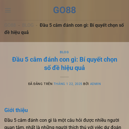
Chuyển
GO88
đến
nội
dung
GO88
-
BLOG
-
Đầu 5 câm đánh con gì: Bí quyết chọn số
đề hiệu quả
BLOG
Đầu 5 câm đánh con gì: Bí quyết chọn
số đề hiệu quả
ĐÃ ĐĂNG TRÊN
THÁNG 1 22, 2025
BỞI
ADMIN
Giới thiệu
Đầu 5 câm đánh con gì là một câu hỏi được nhiều người
quan tâm, nhất là những người thích thú với việc dự đoán