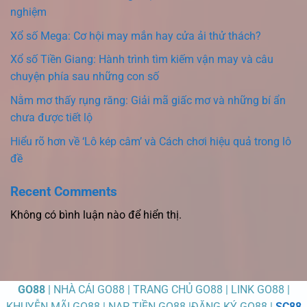
nghiệm
Xổ số Mega: Cơ hội may mắn hay cửa ải thử thách?
Xổ số Tiền Giang: Hành trình tìm kiếm vận may và câu
chuyện phía sau những con số
Nằm mơ thấy rụng răng: Giải mã giấc mơ và những bí ẩn
chưa được tiết lộ
Hiểu rõ hơn về ‘Lô kép câm’ và Cách chơi hiệu quả trong lô
đề
Recent Comments
Không có bình luận nào để hiển thị.
GO88
| NHÀ CÁI GO88 | TRANG CHỦ GO88 | LINK GO88 |
KHUYỄN MÃI GO88 | NẠP TIỀN GO88 |ĐĂNG KÝ GO88 |
SC88