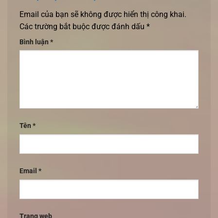
Email của bạn sẽ không được hiển thị công khai.
Các trường bắt buộc được đánh dấu
*
Bình luận
*
Tên
*
Email
*
Trang web