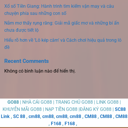
Xổ số Tiền Giang: Hành trình tìm kiếm vận may và câu
chuyện phía sau những con số
Nằm mơ thấy rụng răng: Giải mã giấc mơ và những bí ẩn
chưa được tiết lộ
Hiểu rõ hơn về ‘Lô kép câm’ và Cách chơi hiệu quả trong lô
đề
Recent Comments
Không có bình luận nào để hiển thị.
GO88
| NHÀ CÁI GO88 | TRANG CHỦ GO88 | LINK GO88 |
KHUYỄN MÃI GO88 | NẠP TIỀN GO88 |ĐĂNG KÝ GO88 |
SC88
Link
,
SC 88
,
cm88
,
cm88
,
cm88
,
cm88
,
CM88
,
CM88
,
CM88
,
F168
,
F168
,