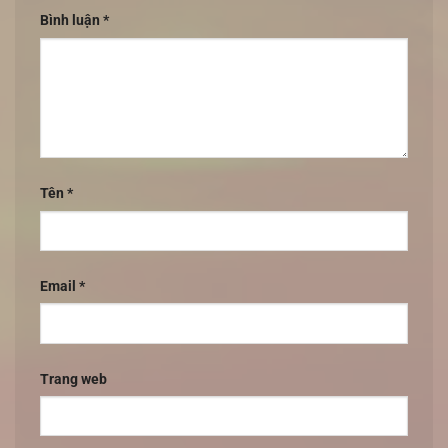
Bình luận
*
Tên
*
Email
*
Trang web